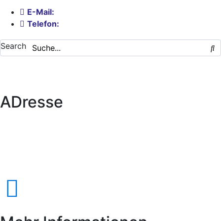
E-Mail:
info@ymta.org
Telefon:
0173 9970 807
Search
ADresse
YMTA e.V.
Yoga Forum München Teacher Association e.V.
Obere Turnstraße 15
90429 Nürnberg