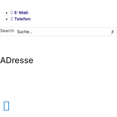
E-Mail:
info@ymta.org
Telefon:
0173 9970 807
Search
ADresse
YMTA e.V.
Yoga Forum München Teacher Association e.V.
Obere Turnstraße 15
90429 Nürnberg